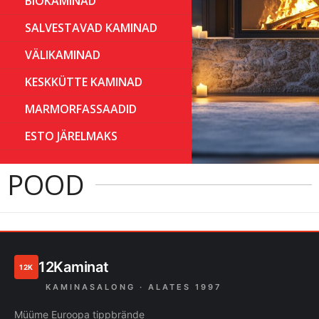
BIOKAMINAD
SALVESTAVAD KAMINAD
VÄLIKAMINAD
KESKKÜTTE KAMINAD
MARMORFASSAADID
ESTO JÄRELMAKS
POOD
12Kaminat
12K
KAMINASALONG · ALATES 1997
Müüme Euroopa tippbrände