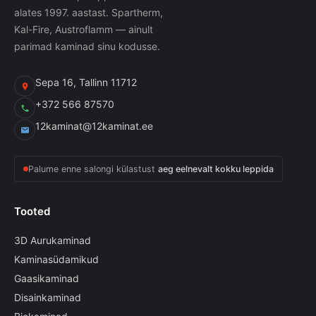
alates 1997. aastast. Spartherm,
Kal-Fire, Austroflamm — ainult
parimad kaminad sinu kodusse.
Sepa 16, Tallinn 11712
+372 566 87570
12kaminat@12kaminat.ee
Palume enne salongi külastust
aeg eelnevalt kokku leppida
Tooted
3D Aurukaminad
Kaminasüdamikud
Gaasikaminad
Disainkaminad