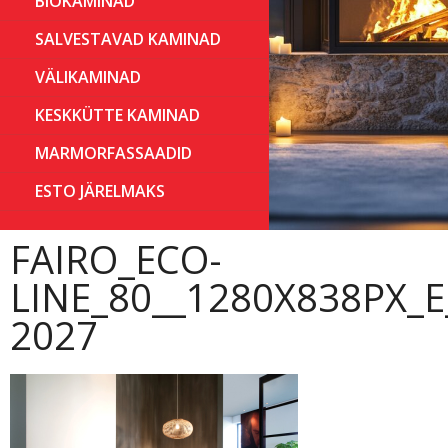
BIOKAMINAD
SALVESTAVAD KAMINAD
VÄLIKAMINAD
KESKKÜTTE KAMINAD
MARMORFASSAADID
ESTO JÄRELMAKS
FAIRO_ECO-
LINE_80__1280X838PX_E
2027