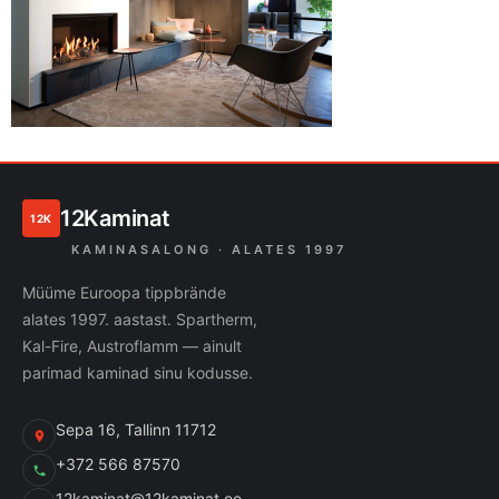
12Kaminat
12K
KAMINASALONG · ALATES 1997
Müüme Euroopa tippbrände
alates 1997. aastast. Spartherm,
Kal-Fire, Austroflamm — ainult
parimad kaminad sinu kodusse.
Sepa 16, Tallinn 11712
+372 566 87570
12kaminat@12kaminat.ee